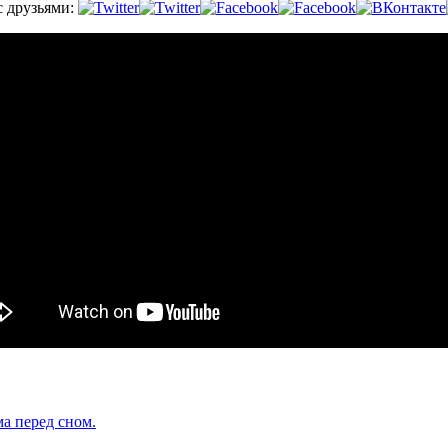
с друзьями:
а перед сном.