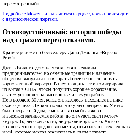
пересмотренный».
Подробнее: Может ли вылечиться нарцисс, и что происходит
с нарциссической жертвой.
Отказоустойчивый: история победы
над страхом перед отказами.
Краткое резюме по бестселлеру Джиа Джианга «Rejection
Proof».
Джиа Джианг с детства мечтал стать великим
предпринимателем, но семейные традиции и давление
общества вынудили его выбрать более безопасный путь
корпоративной карьеры. В шестнадцать лет он эмигрировал
из Китая в США, чтобы получить хорошее образование,
а затем устроился на высокооплачиваемую работу.
Но в возрасте 30 лет, когда он, казалось, находился на пике
своего успеха, Джианг понял, что у него депрессия. У него
был прекрасный дом, счастливая семейная жизнь
и высокооплачиваемая работа, но он чувствовал пустоту
внутри. То, чего он достиг, не удовлетворяло его. Автору
казалось, что он предал свои мечты, отказался от всех великих
идей, которые мечтал реализовать в юном возрасте.