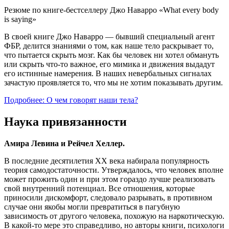
Резюме по книге-бестселлеру Джо Наварро «What every body
is saying»
В своей книге Джо Наварро — бывший специальный агент
ФБР, делится знаниями о том, как наше тело раскрывает то,
что пытается скрыть мозг. Как бы человек ни хотел обмануть
или скрыть что-то важное, его мимика и движения выдадут
его истинные намерения. В наших невербальных сигналах
зачастую проявляется то, что мы не хотим показывать другим.
Подробнее: О чем говорят наши тела?
Наука привязанности
Амира Левина и Рейчел Хеллер.
В последние десятилетия ХХ века набирала популярность
теория самодостаточности. Утверждалось, что человек вполне
может прожить один и при этом гораздо лучше реализовать
свой внутренний потенциал. Все отношения, которые
приносили дискомфорт, следовало разрывать, в противном
случае они якобы могли превратиться в пагубную
зависимость от другого человека, похожую на наркотическую.
В какой-то мере это справедливо, но авторы книги, психологи